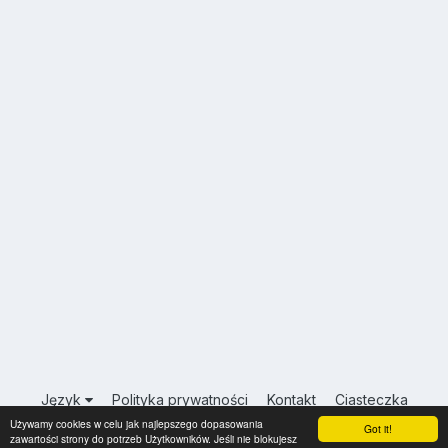
Język
Polityka prywatności
Kontakt
Ciasteczka
Używamy cookies w celu jak najlepszego dopasowania
USA.INFO.PL
Got it!
zawartości strony do potrzeb Użytkowników. Jeśli nie blokujesz
Powered by Invision Community