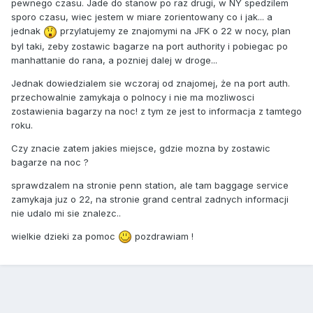
pewnego czasu. Jade do stanow po raz drugi, w NY spedzilem
sporo czasu, wiec jestem w miare zorientowany co i jak... a
jednak
przylatujemy ze znajomymi na JFK o 22 w nocy, plan
byl taki, zeby zostawic bagarze na port authority i pobiegac po
manhattanie do rana, a pozniej dalej w droge...
Jednak dowiedzialem sie wczoraj od znajomej, że na port auth.
przechowalnie zamykaja o polnocy i nie ma mozliwosci
zostawienia bagarzy na noc! z tym ze jest to informacja z tamtego
roku.
Czy znacie zatem jakies miejsce, gdzie mozna by zostawic
bagarze na noc ?
sprawdzalem na stronie penn station, ale tam baggage service
zamykaja juz o 22, na stronie grand central zadnych informacji
nie udalo mi sie znalezc..
wielkie dzieki za pomoc
pozdrawiam !