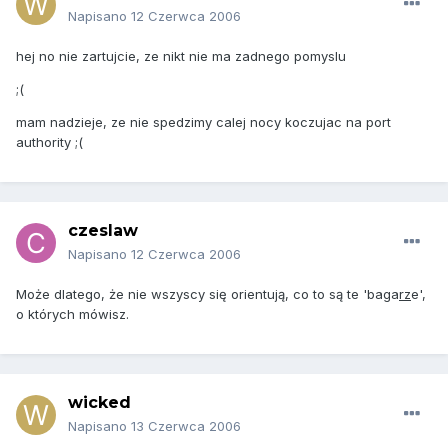
Napisano
12 Czerwca 2006
hej no nie zartujcie, ze nikt nie ma zadnego pomyslu
;(
mam nadzieje, ze nie spedzimy calej nocy koczujac na port
authority ;(
czeslaw
Napisano
12 Czerwca 2006
Może dlatego, że nie wszyscy się orientują, co to są te 'baga
rz
e',
o których mówisz.
wicked
Napisano
13 Czerwca 2006