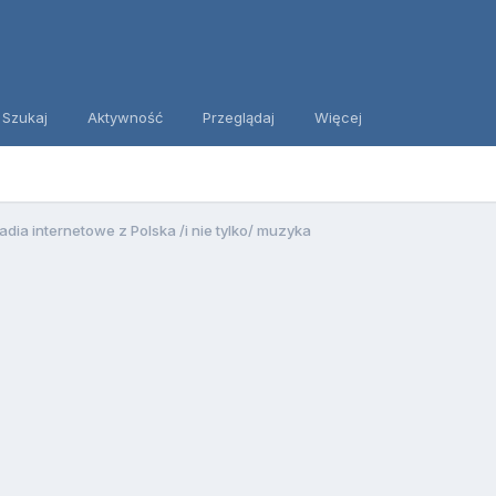
Szukaj
Aktywność
Przeglądaj
Więcej
adia internetowe z Polska /i nie tylko/ muzyka