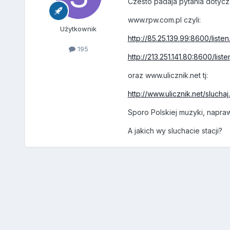
Czesto padaja pytania dotycz
www.rpw.com.pl czyli:
Użytkownik
http://85.25.139.99:8600/listen
195
http://213.251.141.80:8600/liste
oraz www.ulicznik.net tj:
http://www.ulicznik.net/slucha
Sporo Polskiej muzyki, napraw
A jakich wy sluchacie stacji?