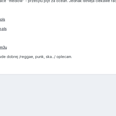
ace "mediow" - przesylu plyt za ocean. Jednak istnieja ciekawe ra
.pls
n.pls
j.m3u
de dobrej /reggae, punk, ska.../ oplecam.