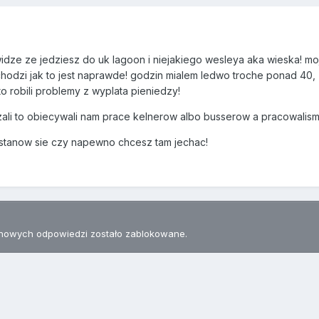
dze ze jedziesz do uk lagoon i niejakiego wesleya aka wieska! moja 
hodzi jak to jest naprawde! godzin mialem ledwo troche ponad 40, z
 robili problemy z wyplata pieniedzy!
ali to obiecywali nam prace kelnerow albo busserow a pracowalis
stanow sie czy napewno chcesz tam jechac!
nowych odpowiedzi zostało zablokowane.