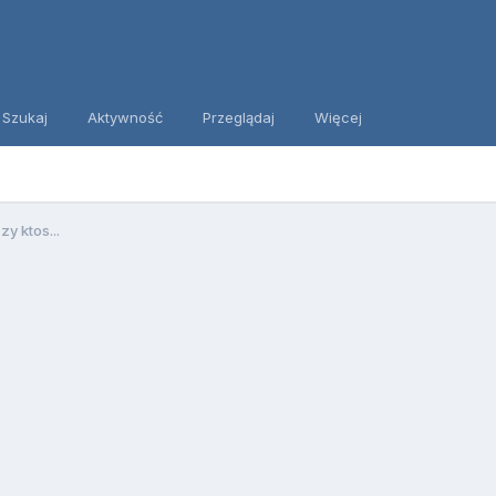
Szukaj
Aktywność
Przeglądaj
Więcej
zy ktos...