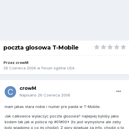
poczta glosowa T-Mobile
Przez
crowM
26 Czerwca 2006
w
Forum ogólne USA
crowM
Napisano
26 Czerwca 2006
mam jakas stara nokie i numer pre paida w T-Mobile.
Jak calkowice wylaczyc poczte glosowa? najlepiej byloby jakis
kodem tak jak w polsce np #01#00* (to jest wymyslone ale zeby
bylo wiadomo o co mi chodzi). Z gory dziekuje za info. chodzi o to