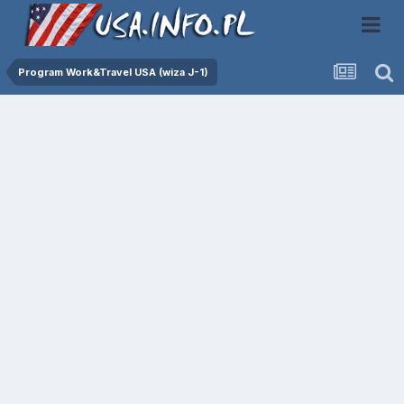
Program Work&Travel USA (wiza J-1)