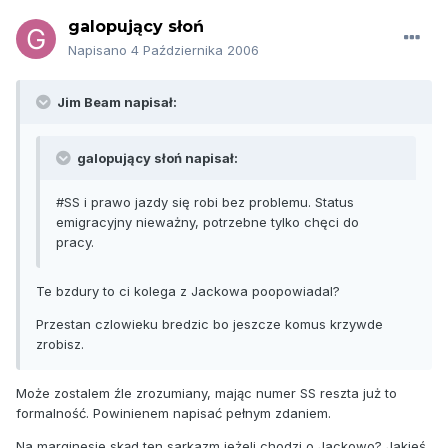
galopujący słoń
Napisano
4 Października 2006
Jim Beam napisał:
galopujący słoń napisał:
#SS i prawo jazdy się robi bez problemu. Status
emigracyjny nieważny, potrzebne tylko chęci do
pracy.
Te bzdury to ci kolega z Jackowa poopowiadal?
Przestan czlowieku bredzic bo jeszcze komus krzywde
zrobisz.
Może zostalem źle zrozumiany, mając numer SS reszta już to
formalność. Powinienem napisać pełnym zdaniem.
Na marginesie skąd ten sarkazm jeżeli chodzi o Jackowo? Jakieś