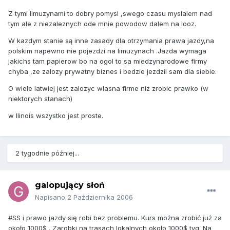
Z tymi limuzynami to dobry pomysl ,swego czasu myslalem nad
tym ale z niezaleznych ode mnie powodow dalem na looz.
W kazdym stanie są inne zasady dla otrzymania prawa jazdy,na
polskim napewno nie pojezdzi na limuzynach .Jazda wymaga
jakichs tam papierow bo na ogol to sa miedzynarodowe firmy
chyba ,ze zalozy prywatny biznes i bedzie jezdzil sam dla siebie.
O wiele latwiej jest zalozyc wlasna firme niz zrobic prawko (w
niektorych stanach)
w Ilinois wszystko jest proste.
2 tygodnie później...
galopujący słoń
Napisano
2 Października 2006
#SS i prawo jazdy się robi bez problemu. Kurs można zrobić już za
około 1000$ . Zarobki na trasach lokalnych około 1000$ tyg. Na