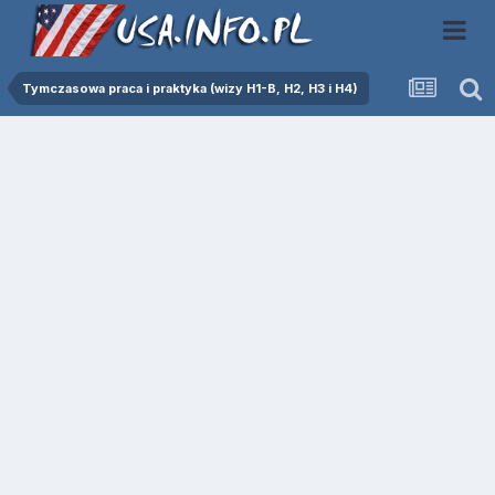
Tymczasowa praca i praktyka (wizy H1-B, H2, H3 i H4)