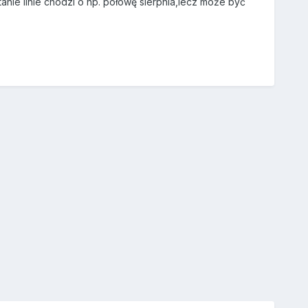
anie linie chodzi o np. połowę sierpnia,lecz może być