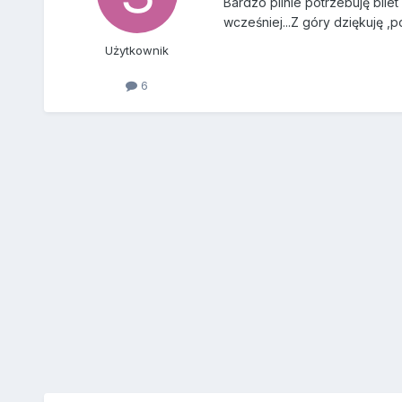
Bardzo pilnie potrzebuję bile
wcześniej...Z góry dziękuję ,
Użytkownik
6