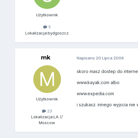
Użytkownik
5
Lokalizacja:
bydgoszcz
mk
Napisano
20 Lipca 2006
skoro masz dostep do internet
www.kayak.com albo
www.expedia.com
Użytkownik
i szukasz. innego wyjscia nie 
23
Lokalizacja:
LA //
Moscow