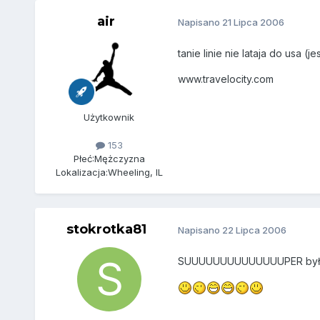
air
Napisano
21 Lipca 2006
tanie linie nie lataja do usa (j
www.travelocity.com
Użytkownik
153
Płeć:
Mężczyzna
Lokalizacja:
Wheeling, IL
stokrotka81
Napisano
22 Lipca 2006
SUUUUUUUUUUUUUUPER byłam n