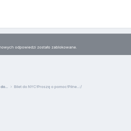
nowych odpowiedzi zostało zablokowane.
 do...
Bilet do NYC!Proszę o pomoc!Pilne...:/