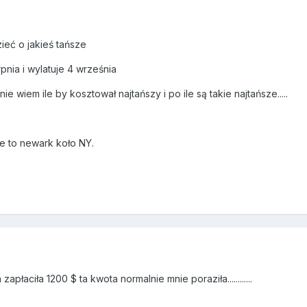
ieć o jakieś tańsze
rpnia i wylatuje 4 września
ie wiem ile by kosztował najtańszy i po ile są takie najtańsze.....
ie to newark koło NY.
płaciła 1200 $ ta kwota normalnie mnie poraziła............