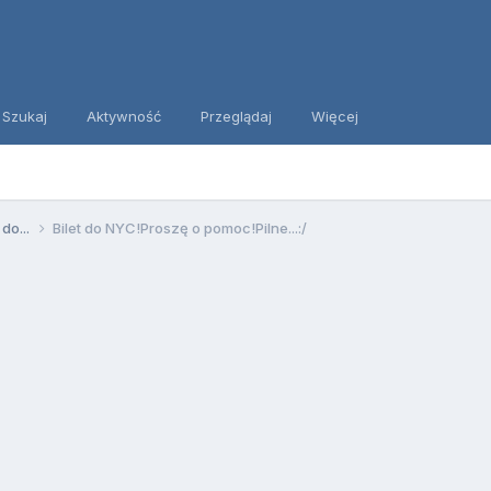
Szukaj
Aktywność
Przeglądaj
Więcej
 do...
Bilet do NYC!Proszę o pomoc!Pilne...:/