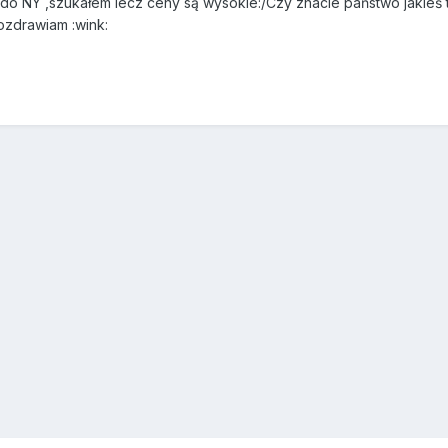
t do NY ,szukałem lecz ceny są wysokie:/Czy znacie państwo jakieś t
pozdrawiam :wink: