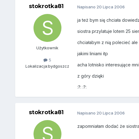
stokrotka81
Napisano
20 Lipca 2006
ja też bym się chciała dowiedz
siostra przylatuje lotem 25 sie
chciałabym z nią polecieć ale n
Użytkownik
jakimi liniami itp
5
acha lotnisko interesujące mn
Lokalizacja:
bydgoszcz
z góry dzięki
:?: :?:
stokrotka81
Napisano
20 Lipca 2006
zapomniałam dodać że siostra za