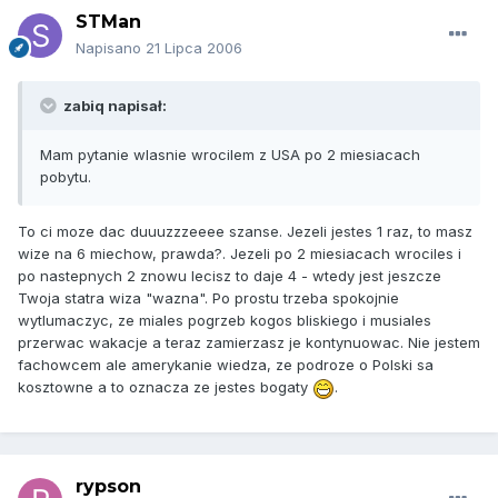
STMan
Napisano
21 Lipca 2006
zabiq napisał:
Mam pytanie wlasnie wrocilem z USA po 2 miesiacach
pobytu.
To ci moze dac duuuzzzeeee szanse. Jezeli jestes 1 raz, to masz
wize na 6 miechow, prawda?. Jezeli po 2 miesiacach wrociles i
po nastepnych 2 znowu lecisz to daje 4 - wtedy jest jeszcze
Twoja statra wiza "wazna". Po prostu trzeba spokojnie
wytlumaczyc, ze miales pogrzeb kogos bliskiego i musiales
przerwac wakacje a teraz zamierzasz je kontynuowac. Nie jestem
fachowcem ale amerykanie wiedza, ze podroze o Polski sa
kosztowne a to oznacza ze jestes bogaty
.
rypson