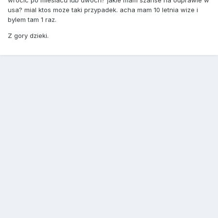
wrocic po miesiacu lub dwoch? jakie mam szanse na odprawie w
usa? mial ktos moze taki przypadek. acha mam 10 letnia wize i
bylem tam 1 raz.
Z gory dzieki.