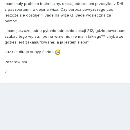
mam maly problem techniczny, dzisiaj odebralam przesylke z DHL
z paszportem i wklejona wiza. Czy oprocz powyzszego cos
jeszcze sie dostaje?? Jade na wize Q...Bede wdzieczna za
pomoc..
I mam jeszcze jedno pytanie odnosnie sekcji 212, gdzie powinnam
szukac tego wpisu... bo na wizie nic nie mam takiego?? chyba ze
gdzies jest zakamuflowane, a ja jestem slepa?
Juz nie dlugo sunyy florida
Pozdrawiam
J