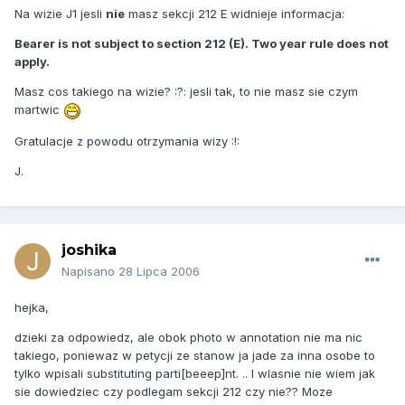
Na wizie J1 jesli
nie
masz sekcji 212 E widnieje informacja:
Bearer is not subject to section 212 (E). Two year rule does not
apply.
Masz cos takiego na wizie? :?: jesli tak, to nie masz sie czym
martwic
Gratulacje z powodu otrzymania wizy :!:
J.
joshika
Napisano
28 Lipca 2006
hejka,
dzieki za odpowiedz, ale obok photo w annotation nie ma nic
takiego, poniewaz w petycji ze stanow ja jade za inna osobe to
tylko wpisali substituting parti[beeep]nt. .. I wlasnie nie wiem jak
sie dowiedziec czy podlegam sekcji 212 czy nie?? Moze