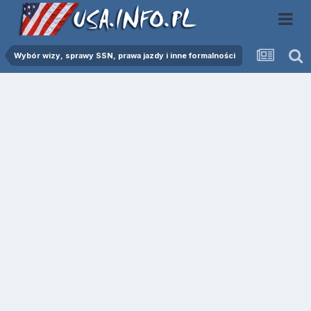
Wybór wizy, sprawy SSN, prawa jazdy i inne formalności