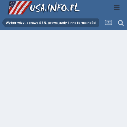
Wybór wizy, sprawy SSN, prawa jazdy i inne formalności