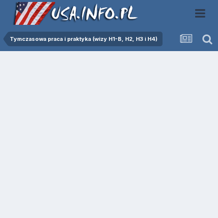
Tymczasowa praca i praktyka (wizy H1-B, H2, H3 i H4)