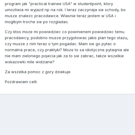
program jak "practical trainee USA" w studentpoint, ktory
umozliwia mi wyjazd np na rok. I teraz zaczynaja sie schody, bo
musze znalezc pracodawce. Wlasnie teraz jestem w USA i
moglbym troche sie po rozgladac.
Czy ktos moze mi powiedziec co powinienem powiedziec temu
pracodawcy, podobno musze przygotowac jakis plan tego stazu,
czy musze z nim teraz o tym pogadac. Mam sie go pytac o
normalna prace, czy praktyki? Moze to sa idiotyczne pytaqnia ale
nie mam zielonego pojecia jak za to sie zabrac, takze wszelkie
wskazowki mile widziane?
Za wszelka pomoc z gory dziekuje
Pozdrawiam celli