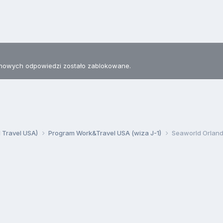
nowych odpowiedzi zostało zablokowane.
d Travel USA)
Program Work&Travel USA (wiza J-1)
Seaworld Orlan