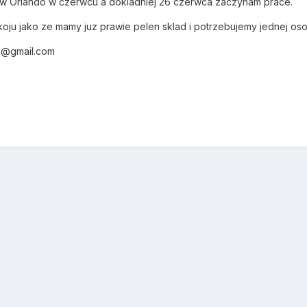
 w Orlando w czerwcu a dokladniej 26 czerwca zaczynam prace.
ju jako ze mamy juz prawie pelen sklad i potrzebujemy jednej oso
7@gmail.com