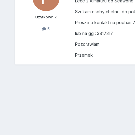
Lece z Almaturu do Seaworld
Szukam osoby chetnej do poko
Użytkownik
Prosze o kontakt na popham
5
lub na gg : 3817317
Pozdrawiam
Przemek