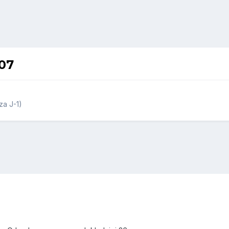
07
a J-1)