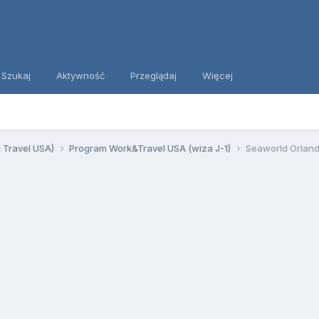
Szukaj
Aktywność
Przeglądaj
Więcej
d Travel USA)
Program Work&Travel USA (wiza J-1)
Seaworld Orlan