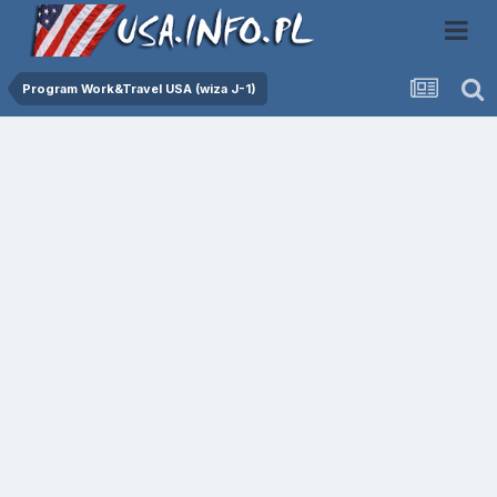
Program Work&Travel USA (wiza J-1)