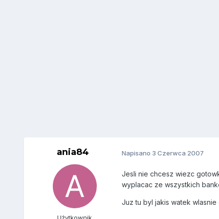
ania84
Napisano
3 Czerwca 2007
Jesli nie chcesz wiezc goto
wyplacac ze wszystkich bankom
Juz tu byl jakis watek wlasn
Użytkownik