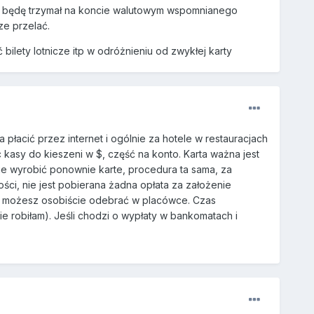
ztę będę trzymał na koncie walutowym wspomnianego
e przelać.
lety lotnicze itp w odróżnieniu od zwykłej karty
łacić przez internet i ogólnie za hotele w restauracjach
c kasy do kieszeni w $, część na konto. Karta ważna jest
obie wyrobić ponownie karte, procedura ta sama, za
ci, nie jest pobierana żadna opłata za założenie
bo możesz osobiście odebrać w placówce. Czas
e robiłam). Jeśli chodzi o wypłaty w bankomatach i