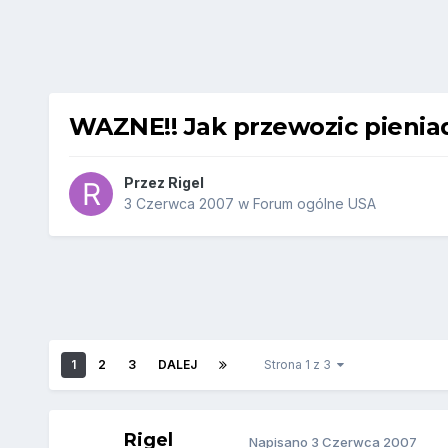
WAZNE!! Jak przewozic pienia
Przez
Rigel
3 Czerwca 2007
w
Forum ogólne USA
1
2
3
DALEJ
Strona 1 z 3
Rigel
Napisano
3 Czerwca 2007