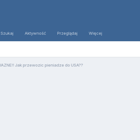
Szukaj
Aktywność
Przeglądaj
Więcej
AZNE!! Jak przewozic pieniadze do USA??