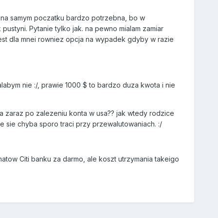
i na samym poczatku bardzo potrzebna, bo w
ustyni. Pytanie tylko jak. na pewno mialam zamiar
est dla mnei rowniez opcja na wypadek gdyby w razie
bym nie :/, prawie 1000 $ to bardzo duza kwota i nie
sa zaraz po zalezeniu konta w usa?? jak wtedy rodzice
ze sie chyba sporo traci przy przewalutowaniach. :/
atow Citi banku za darmo, ale koszt utrzymania takeigo