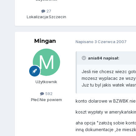
27
Lokalizacja:
Szczecin
Mingan
Napisano
3 Czerwca 2007
ania84 napisał:
Jesli nie chcesz wiezc go
mozesz wyplacac ze wszyst
Użytkownik
Juz tu byl jakis watek wl
592
Płeć:
Nie powiem
konto dolarowe w BZWBK nie je
koszt wypłaty w amerykański
aha opcja "założę sobie kont
inną dokumentacje ,że miesz