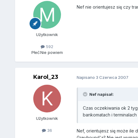
Nef nie orientujesz się czy t
Użytkownik
592
Płeć:
Nie powiem
Karol_23
Napisano
3 Czerwca 2007
Nef napisał:
Czas oczekiwania ok 2 tygo
bankomatach i terminalach 
Użytkownik
36
Nef, orientujesz się może ile
Greyhound'a? Nie jest wymag