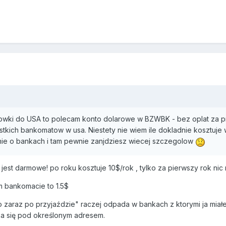
towki do USA to polecam konto dolarowe w BZWBK - bez oplat za 
kich bankomatow w usa. Niestety nie wiem ile dokladnie kosztuje w
asnie o bankach i tam pewnie zanjdziesz wiecej szczegolow
st darmowe! po roku kosztuje 10$/rok , tylko za pierwszy rok nic n
m bankomacie to 1.5$
o zaraz po przyjaździe" raczej odpada w bankach z ktorymi ja miał
ka się pod określonym adresem.