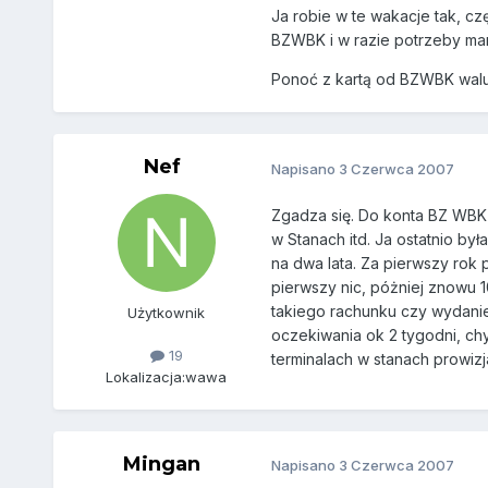
Ja robie w te wakacje tak, c
BZWBK i w razie potrzeby mam
Ponoć z kartą od BZWBK walut
Nef
Napisano
3 Czerwca 2007
Zgadza się. Do konta BZ WBK d
w Stanach itd. Ja ostatnio by
na dwa lata. Za pierwszy rok 
pierwszy nic, póżniej znowu 
takiego rachunku czy wydanie
Użytkownik
oczekiwania ok 2 tygodni, ch
19
terminalach w stanach prowizj
Lokalizacja:
wawa
Mingan
Napisano
3 Czerwca 2007