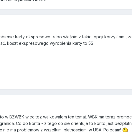
yrobienie karty ekspresowo :> bo właśnie z takiej opcji korzystam , za
ać. koszt ekspresowego wyrobienia karty to 5$
to w BZWBK wiec tez walkowalem ten temat. WBK ma teraz promocje 
nica. Co do konta - z tego co sie orientuje to konto jest bezplatne, 
ec nie ma problemow z wszelkimi platnosciami w USA. Polecam!