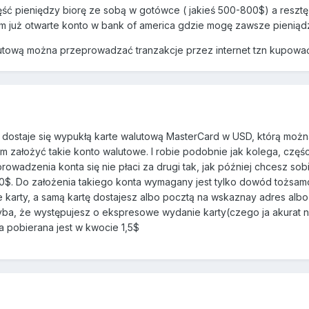
zęść pieniędzy biorę ze sobą w gotówce ( jakieś 500-800$) a res
 już otwarte konto w bank of america gdzie mogę zawsze pieniądz
ową można przeprowadzać tranzakcje przez internet tzn kupować bi
ostaje się wypukłą karte walutową MasterCard w USD, którą można p
łam założyć takie konto walutowe. I robie podobnie jak kolega, częś
prowadzenia konta się nie płaci za drugi tak, jak później chcesz s
10$. Do założenia takiego konta wymagany jest tylko dowód tożsamoś
 karty, a samą kartę dostajesz albo pocztą na wskaznay adres al
yba, że występujesz o ekspresowe wydanie karty(czego ja akurat ni
a pobierana jest w kwocie 1,5$