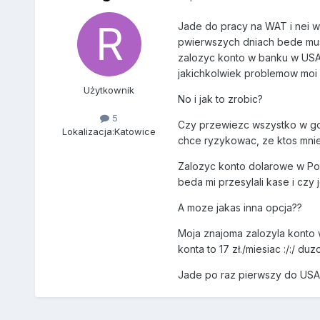
Jade do pracy na WAT i nei 
pwierwszych dniach bede musi
zalozyc konto w banku w USA 
jakichkolwiek problemow moi 
Użytkownik
No i jak to zrobic?
5
Czy przewiezc wszystko w got
Lokalizacja:
Katowice
chce ryzykowac, ze ktos mnie
Zalozyc konto dolarowe w Pols
beda mi przesylali kase i czy 
A moze jakas inna opcja??
Moja znajoma zalozyla konto w
konta to 17 zł./miesiac :/:/ du
Jade po raz pierwszy do USA 