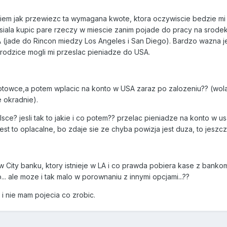
wiem jak przewiezc ta wymagana kwote, ktora oczywiscie bedzie m
ala kupic pare rzeczy w miescie zanim pojade do pracy na srodek p
(jade do Rincon miedzy Los Angeles i San Diego). Bardzo wazna j
rodzice mogli mi przeslac pieniadze do USA.
owce,a potem wplacic na konto w USA zaraz po zalozeniu?? (wolala
 okradnie).
ce? jesli tak to jakie i co potem?? przelac pieniadze na konto w u
jest to oplacalne, bo zdaje sie ze chyba powizja jest duza, to jeszc
 City banku, ktory istnieje w LA i co prawda pobiera kase z bankom
zo... ale moze i tak malo w porownaniu z innymi opcjami...??
i nie mam pojecia co zrobic.