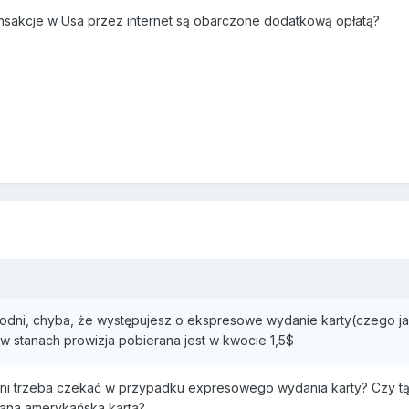
ransakcje w Usa przez internet są obarczone dodatkową opłatą?
dni, chyba, że występujesz o ekspresowe wydanie karty(czego ja ak
w stanach prowizja pobierana jest w kwocie 1,5$
 dni trzeba czekać w przypadku expresowego wydania karty? Czy tą 
ana amerykańska karta?