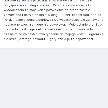
dokumenty zostaly przetransferowane do californii w celu
przyspieszenia calego procesu. Wczoraj dostalem email z
wiadomoscia ze moja karta pozwolenia na prace zostala
zamowiona i dotrze do mnie w ciagu 30 dni. 18 czerwca lece do
Polski na moje wesele poniewaz juz wszystko zostalo zamowione
i oplacone wiec nie moge nic odwolywac. Moje pytanie brzmi co
mam robic jesli moja zielona karta nie dojdzie do mnie w tym
czasie?? Zostalo tylko dwa tygodnie do mojego wylotu i ogromnie
sie stresuje z tego powodu. Z gory dziekuje za odpowiedzi.