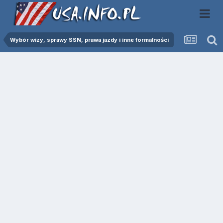
Wybór wizy, sprawy SSN, prawa jazdy i inne formalności