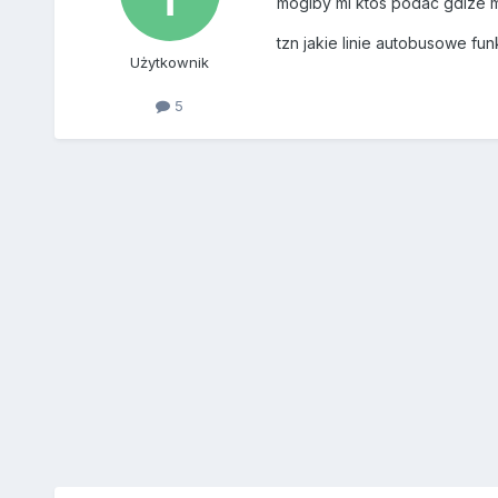
moglby mi ktos podac gdize 
tzn jakie linie autobusowe fun
Użytkownik
5