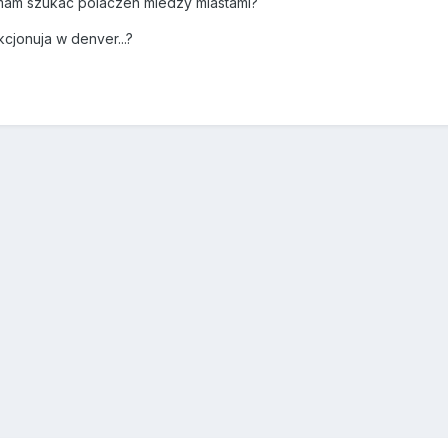
mam szukac polaczen miedzy miastami?
kcjonuja w denver...?