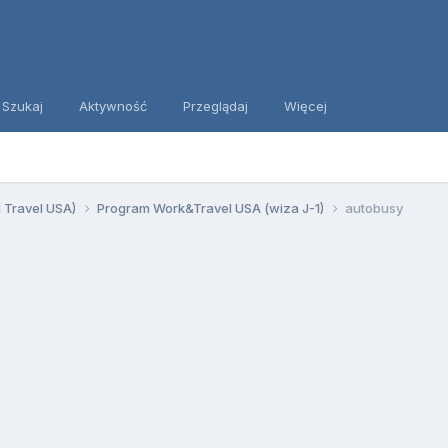
Szukaj
Aktywność
Przeglądaj
Więcej
d Travel USA)
Program Work&Travel USA (wiza J-1)
autobusy