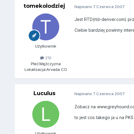
tomekolodziej
Napisano
7 Czerwca 2007
Jest RTD(rtd-denver.com) prz
Ciebie bardziej powinny inte
Użytkownik
210
Płeć:
Mężczyzna
Lokalizacja:
Arvada CO
Luculus
Napisano
7 Czerwca 2007
Zobacz na www.greyhound.c
to jest cos takego ja u na PKS
Użytkownik