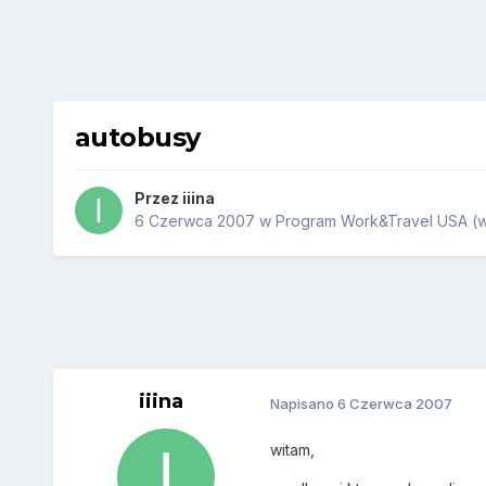
autobusy
Przez
iiina
6 Czerwca 2007
w
Program Work&Travel USA (w
iiina
Napisano
6 Czerwca 2007
witam,