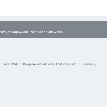
nowych odpowiedzi zostało zablokowane.
d Travel USA)
Program Work&Travel USA (wiza J-1)
autobusy