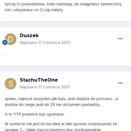
życzę Ci powodzenia, mam nadzieję, że osiągniesz zamierzony
cel i odzyskasz co Ci się należy
Duszek
Napisano
17 Czerwca 2007
.
StachuTheOne
Napisano
17 Czerwca 2007
spoko, napisze wszystko jak bylo, jesli dojdzie do procesu... a
dojdzie do niego jesli do 25 nie otrzymam pieniedzy...
O to YTP powinno byc spokojne.
W sumie to nie jest mi na reke w taki sposob rozwiazywac ta
sprawe :|,,, takie rzeczy powinny byc profesjonalnie