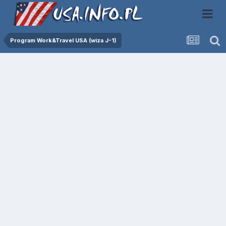
Program Work&Travel USA (wiza J-1)