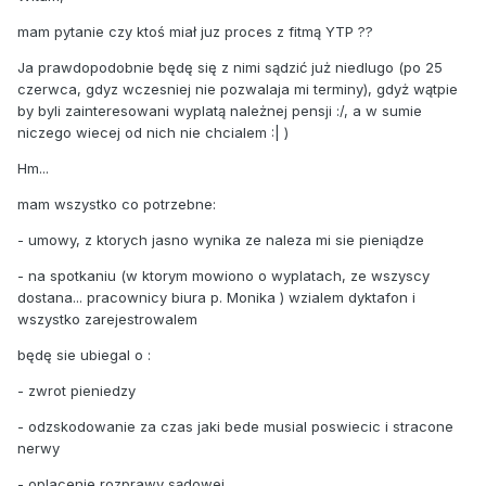
mam pytanie czy ktoś miał juz proces z fitmą YTP ??
Ja prawdopodobnie będę się z nimi sądzić już niedlugo (po 25
czerwca, gdyz wczesniej nie pozwalaja mi terminy), gdyż wątpie
by byli zainteresowani wyplatą należnej pensji :/, a w sumie
niczego wiecej od nich nie chcialem :| )
Hm...
mam wszystko co potrzebne:
- umowy, z ktorych jasno wynika ze naleza mi sie pieniądze
- na spotkaniu (w ktorym mowiono o wyplatach, ze wszyscy
dostana... pracownicy biura p. Monika ) wzialem dyktafon i
wszystko zarejestrowalem
będę sie ubiegal o :
- zwrot pieniedzy
- odzskodowanie za czas jaki bede musial poswiecic i stracone
nerwy
- oplacenie rozprawy sądowej