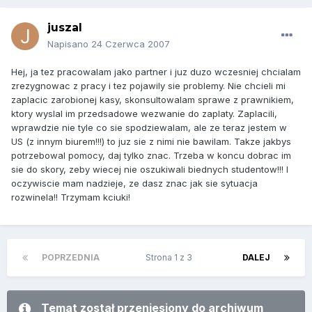
juszal
Napisano
24 Czerwca 2007
Hej, ja tez pracowalam jako partner i juz duzo wczesniej chcialam
zrezygnowac z pracy i tez pojawily sie problemy. Nie chcieli mi
zaplacic zarobionej kasy, skonsultowalam sprawe z prawnikiem,
ktory wyslal im przedsadowe wezwanie do zaplaty. Zaplacili,
wprawdzie nie tyle co sie spodziewalam, ale ze teraz jestem w
US (z innym biurem!!!) to juz sie z nimi nie bawilam. Takze jakbys
potrzebowal pomocy, daj tylko znac. Trzeba w koncu dobrac im
sie do skory, zeby wiecej nie oszukiwali biednych studentow!!! I
oczywiscie mam nadzieje, ze dasz znac jak sie sytuacja
rozwinela!! Trzymam kciuki!
POPRZEDNIA
Strona 1 z 3
DALEJ
Temat został przeniesiony do archiwum