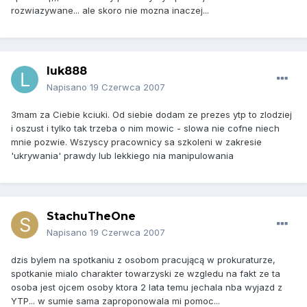
rozwiazywane... ale skoro nie mozna inaczej...
luk888
Napisano
19 Czerwca 2007
3mam za Ciebie kciuki. Od siebie dodam ze prezes ytp to zlodziej
i oszust i tylko tak trzeba o nim mowic - slowa nie cofne niech
mnie pozwie. Wszyscy pracownicy sa szkoleni w zakresie
'ukrywania' prawdy lub lekkiego nia manipulowania
StachuTheOne
Napisano
19 Czerwca 2007
dzis bylem na spotkaniu z osobom pracującą w prokuraturze,
spotkanie mialo charakter towarzyski ze wzgledu na fakt ze ta
osoba jest ojcem osoby ktora 2 lata temu jechala nba wyjazd z
YTP... w sumie sama zaproponowala mi pomoc...