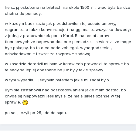
heh... ją oskubano na biletach na okolo 1500 zl... wiec byla bardzo
chetna do pomocy..
w kazdym badz razie jak przedstawilem tej osobie umowy,
nagranie... a takze konwersacje ( na gg, maile...wszystko dowody)
z jedną z pracowniczek pania Karol. B. na temat spraw
finansowych ze napewno dostane pieniadze.... stwierdzil ze moge
byc pokojny, bo to o co bede zabiegal, wynagrodzenie ,
odszkodowanie i zwrot za rozprawe sadową .
w zasadzie doradzil mi bym w katowicah prowadzil ta sprawe bo
te sady sa lepiej obeznane bo juz byly takie sprawy...
w tym wypadku... jedynym pytaniem jakie mi zadal bylo...
Bym sie zastanowil nad odszkodowaniem jakie mam dostac, bo
chyba są niepowazni jesli myslą, ze mają jakies szanse w tej
sprawie.
po sesji czyli po 25, ide do sądu.