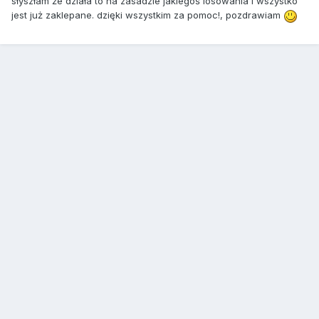
słyszłam że działa to na zasadzie jakiegoś losowania i wszystko
jest już zaklepane. dzięki wszystkim za pomoc!, pozdrawiam