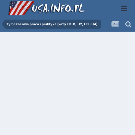
Tymczasowa praca i praktyka (wizy H1-B, H2, H3 i H4)