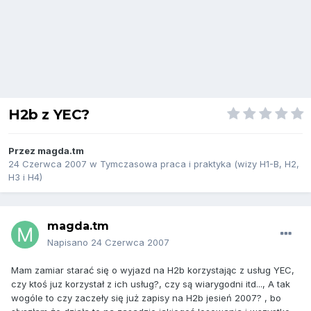
H2b z YEC?
Przez
magda.tm
24 Czerwca 2007
w
Tymczasowa praca i praktyka (wizy H1-B, H2,
H3 i H4)
magda.tm
Napisano
24 Czerwca 2007
Mam zamiar starać się o wyjazd na H2b korzystając z usług YEC,
czy ktoś juz korzystał z ich usług?, czy są wiarygodni itd..., A tak
wogóle to czy zaczeły się już zapisy na H2b jesień 2007? , bo