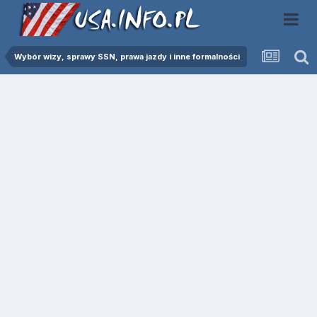
Wybór wizy, sprawy SSN, prawa jazdy i inne formalności