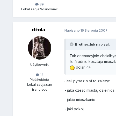
89
Lokalizacja:
Sosnowiec
dżola
Napisano
16 Sierpnia 2007
Brother_luk napisał:
Tak orientacyjnie chcialby
Ile średnio kosztuje mies
Użytkownik
dolar -1+
18
Płeć:
Kobieta
Jesli pytasz o sf to zalezy:
Lokalizacja:
san
francisco
- jaka czesc miasta, dzielnica
- jakie mieszkanie
- jaki pokoj