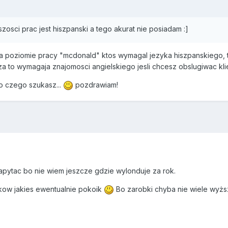
sci prac jest hiszpanski a tego akurat nie posiadam :]
na poziomie pracy "mcdonald" ktos wymagal jezyka hiszpanskiego,
a to wymagaja znajomosci angielskiego jesli chcesz obslugiwac kli
o czego szukasz...
pozdrawiam!
zapytac bo nie wiem jeszcze gdzie wylonduje za rok.
nkow jakies ewentualnie pokoik
Bo zarobki chyba nie wiele wyżs