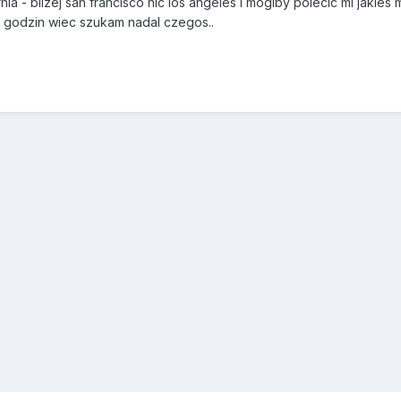
rnia - blizej san francisco nic los angeles i moglby polecic mi jaki
u godzin wiec szukam nadal czegos..