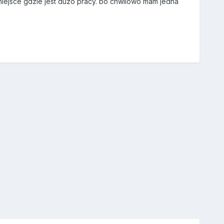
es miejsce gdzie jest duzo pracy. bo chwilowo mam jedna