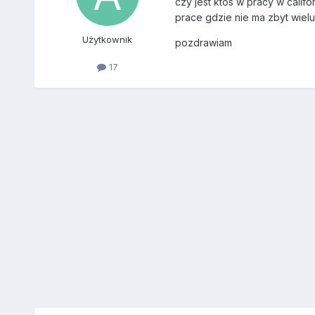
czy jest ktos w pracy w califo
prace gdzie nie ma zbyt wiel
Użytkownik
pozdrawiam
17