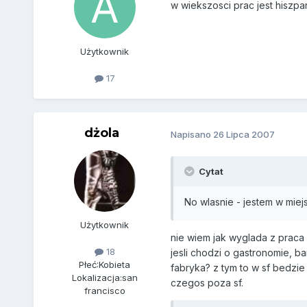
w wiekszosci prac jest hiszpa
Użytkownik
17
dżola
Napisano
26 Lipca 2007
Cytat
No wlasnie - jestem w miej
Użytkownik
nie wiem jak wyglada z praca 
18
jesli chodzi o gastronomie, ba
Płeć:
Kobieta
fabryka? z tym to w sf bedzie
Lokalizacja:
san
czegos poza sf.
francisco