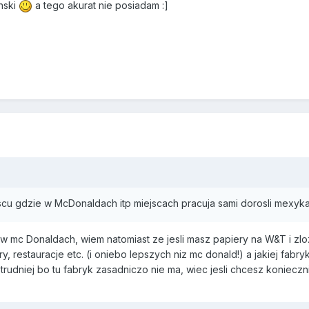
nski
a tego akurat nie posiadam :]
scu gdzie w McDonaldach itp miejscach pracuja sami dorosli mexykanie
w mc Donaldach, wiem natomiast ze jesli masz papiery na W&T i zloz
ry, restauracje etc. (i oniebo lepszych niz mc donald!) a jakiej fabr
 trudniej bo tu fabryk zasadniczo nie ma, wiec jesli chcesz koniec