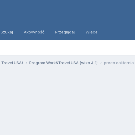
Szukaj
Aktywność
Przeglądaj
Więcej
d Travel USA)
Program Work&Travel USA (wiza J-1)
praca california