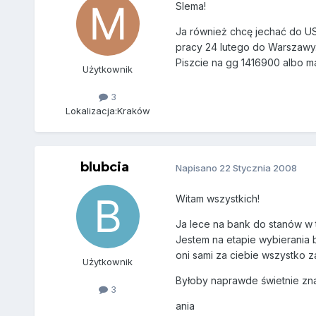
SIema!
Ja również chcę jechać do US
pracy 24 lutego do Warszawy.
Piszcie na gg 1416900 albo ma
Użytkownik
3
Lokalizacja:
Kraków
blubcia
Napisano
22 Stycznia 2008
Witam wszystkich!
Ja lece na bank do stanów w t
Jestem na etapie wybierania 
oni sami za ciebie wszystko za
Użytkownik
Byłoby naprawde świetnie zna
3
ania