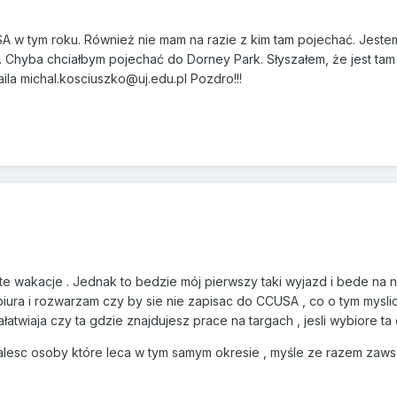
A w tym roku. Również nie mam na razie z kim tam pojechać. Jeste
 Chyba chciałbym pojechać do Dorney Park. Słyszałem, że jest tam c
ila michal.kosciuszko@uj.edu.pl Pozdro!!!
e wakacje . Jednak to bedzie mój pierwszy taki wyjazd i bede na n
biura i rozwarzam czy by sie nie zapisac do CCUSA , co o tym mysl
łatwiaja czy ta gdzie znajdujesz prace na targach , jesli wybiore ta
lesc osoby które leca w tym samym okresie , myśle ze razem zawsz