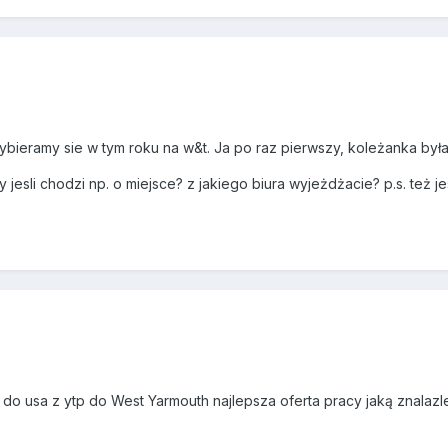
bieramy sie w tym roku na w&t. Ja po raz pierwszy, koleżanka była
jesli chodzi np. o miejsce? z jakiego biura wyjeżdżacie? p.s. też j
e do usa z ytp do West Yarmouth najlepsza oferta pracy jaką znalaz