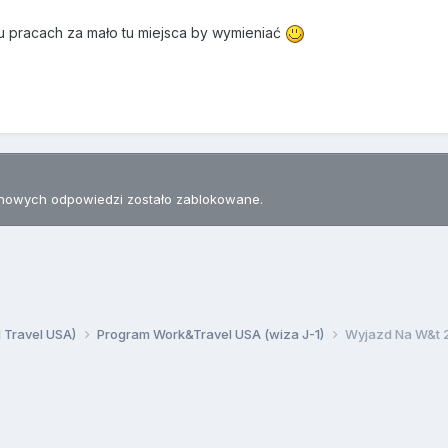
 pracach za mało tu miejsca by wymieniać
nowych odpowiedzi zostało zablokowane.
d Travel USA)
Program Work&Travel USA (wiza J-1)
Wyjazd Na W&t 