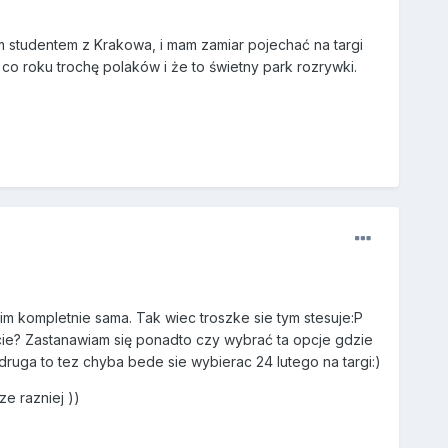
m studentem z Krakowa, i mam zamiar pojechać na targi
o roku trochę polaków i że to świetny park rozrywki.
im kompletnie sama. Tak wiec troszke sie tym stesuje:P
icie? Zastanawiam się ponadto czy wybrać ta opcje gdzie
 druga to tez chyba bede sie wybierac 24 lutego na targi:)
e razniej ))