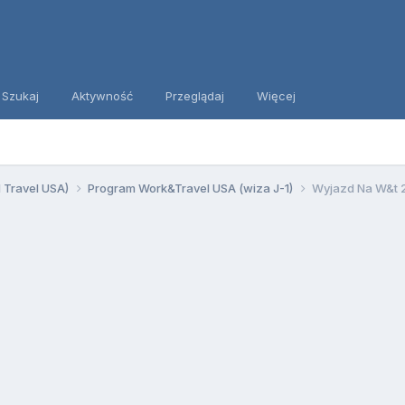
Szukaj
Aktywność
Przeglądaj
Więcej
d Travel USA)
Program Work&Travel USA (wiza J-1)
Wyjazd Na W&t 