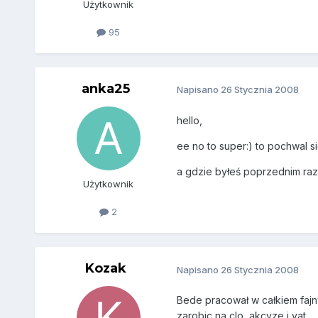
Użytkownik
95
anka25
Napisano
26 Stycznia 2008
hello,
ee no to super:) to pochwal s
a gdzie byłeś poprzednim raz
Użytkownik
2
Kozak
Napisano
26 Stycznia 2008
Bede pracował w całkiem fajn
zarobic na clo, akcyze i vat.