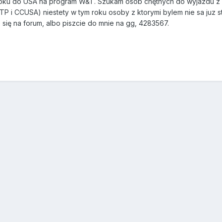
oku do USA na program W&T. Szukam osób chętnych do wyjazdu z W
TP i CCUSA) niestety w tym roku osoby z ktorymi bylem nie sa juz 
się na forum, albo piszcie do mnie na gg, 4283567.