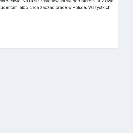
rocławia. Na razie zastanawiam się nad biurem. Juz dwa
studentami albo chca zaczac prace w Polsce. Wszystkich