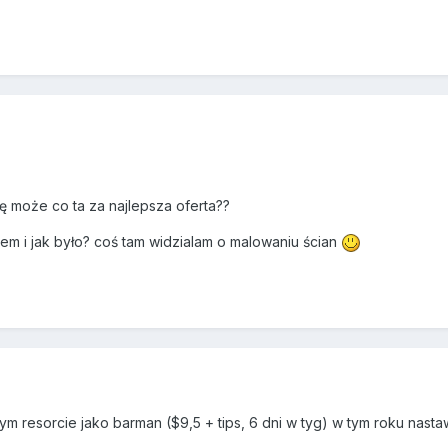
ię może co ta za najlepsza oferta??
em i jak było? coś tam widzialam o malowaniu ścian
ym resorcie jako barman ($9,5 + tips, 6 dni w tyg) w tym roku na