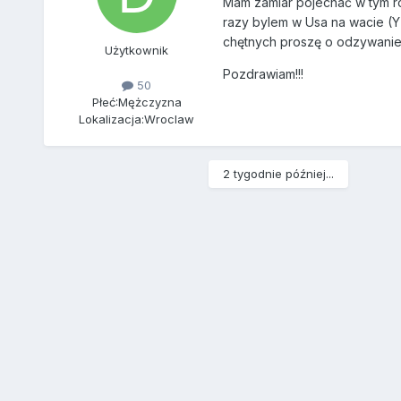
Mam zamiar pojechać w tym r
razy bylem w Usa na wacie (Y
chętnych proszę o odzywanie 
Użytkownik
Pozdrawiam!!!
50
Płeć:
Mężczyzna
Lokalizacja:
Wroclaw
2 tygodnie później...