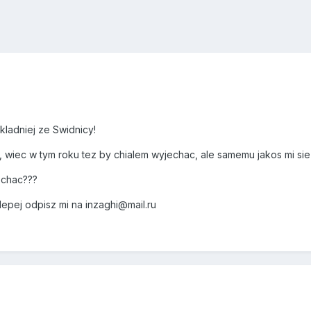
kladniej ze Swidnicy!
 wiec w tym roku tez by chialem wyjechac, ale samemu jakos mi sie 
echac???
lepej odpisz mi na inzaghi@mail.ru