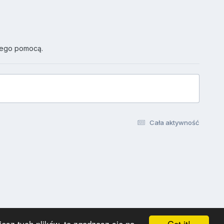
jego pomocą.
Cała aktywność
Got it!
esz tych plików, to zgadzasz się na