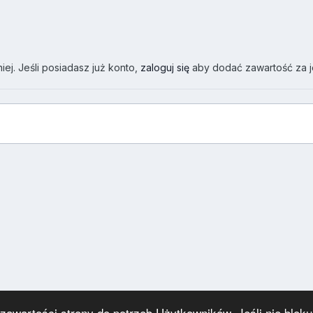
ej. Jeśli posiadasz już konto,
zaloguj się
aby dodać zawartość za 
wartości strony do potrzeb Użytkowników. Jeśli nie blokuj