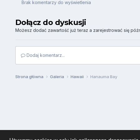
Brak komentarzy do wyświetlenia
Dołącz do dyskusji
Możesz dodać zawartość już teraz a zarejestrować się późni
Dodaj komentarz...
Strona główna
Galeria
Hawaii
Hanauma Bay
Używamy cookies w celu jak najlepszego dopasowania za