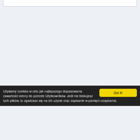
Używamy cookies w celu jak najlepszego dopasowania
Got it!
zawartości strony do potrzeb Użytkowników. Jeśli nie blokujesz
tych plików, to zgadzasz się na ich użycie oraz zapisanie w pamięci urządzenia.