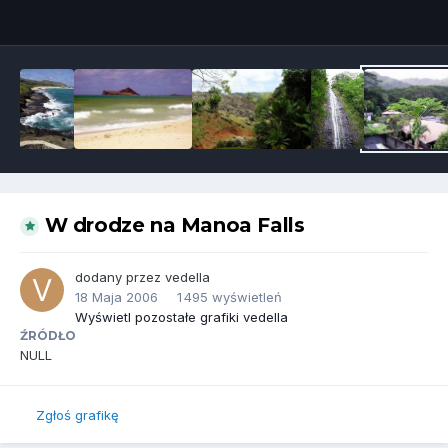
Narzędzia grafik
W drodze na Manoa Falls
dodany przez
vedella
18 Maja 2006
1 495 wyświetleń
Wyświetl pozostałe grafiki vedella
ŹRÓDŁO
NULL
Zgłoś grafikę