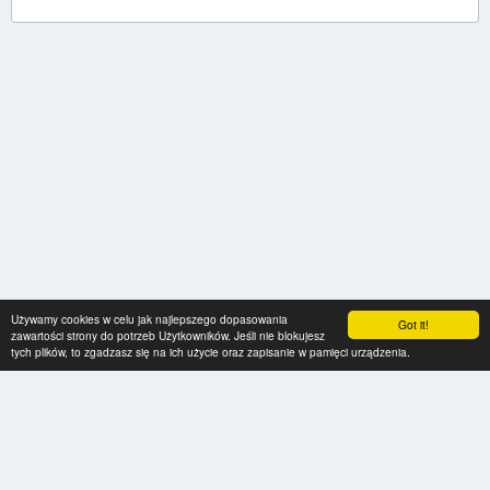
Używamy cookies w celu jak najlepszego dopasowania
Got it!
zawartości strony do potrzeb Użytkowników. Jeśli nie blokujesz
tych plików, to zgadzasz się na ich użycie oraz zapisanie w pamięci urządzenia.