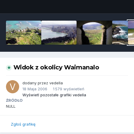
Narzędzia grafik
Widok z okolicy Waimanalo
dodany przez
vedella
18 Maja 2006
1 579 wyświetleń
Wyświetl pozostałe grafiki vedella
ŹRÓDŁO
NULL
Zgłoś grafikę