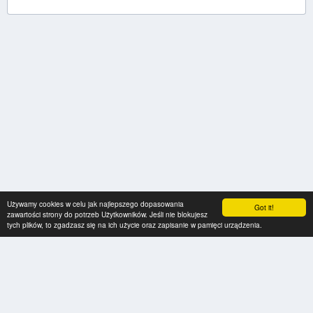
Używamy cookies w celu jak najlepszego dopasowania
Got it!
zawartości strony do potrzeb Użytkowników. Jeśli nie blokujesz
tych plików, to zgadzasz się na ich użycie oraz zapisanie w pamięci urządzenia.