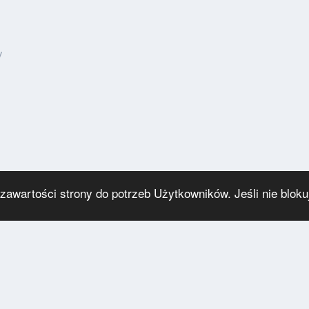
y
wartości strony do potrzeb Użytkowników. Jeśli nie blokuj
Język
Polityka prywatności
Kontakt
Ciasteczka