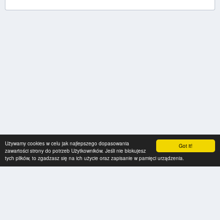
Używamy cookies w celu jak najlepszego dopasowania
Got it!
zawartości strony do potrzeb Użytkowników. Jeśli nie blokujesz
tych plików, to zgadzasz się na ich użycie oraz zapisanie w pamięci urządzenia.