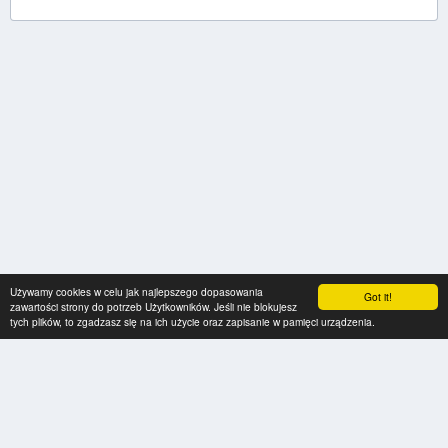
Używamy cookies w celu jak najlepszego dopasowania
Got it!
zawartości strony do potrzeb Użytkowników. Jeśli nie blokujesz
tych plików, to zgadzasz się na ich użycie oraz zapisanie w pamięci urządzenia.