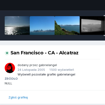
Narzędzia grafik
San Francisco - CA - Alcatraz
dodany przez
gabrielangel
24 Listopada 2005
1 500 wyświetleń
Wyświetl pozostałe grafiki gabrielangel
ŹRÓDŁO
NULL
Zgłoś grafikę