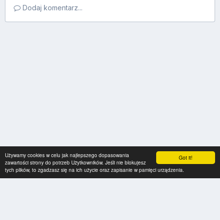
Dodaj komentarz...
Używamy cookies w celu jak najlepszego dopasowania
Got it!
zawartości strony do potrzeb Użytkowników. Jeśli nie blokujesz
tych plików, to zgadzasz się na ich użycie oraz zapisanie w pamięci urządzenia.