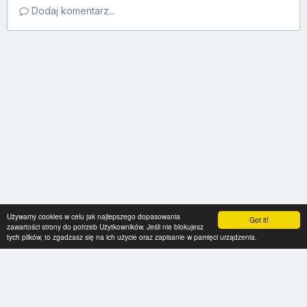
Dodaj komentarz...
Używamy cookies w celu jak najlepszego dopasowania
Got it!
zawartości strony do potrzeb Użytkowników. Jeśli nie blokujesz
tych plików, to zgadzasz się na ich użycie oraz zapisanie w pamięci urządzenia.