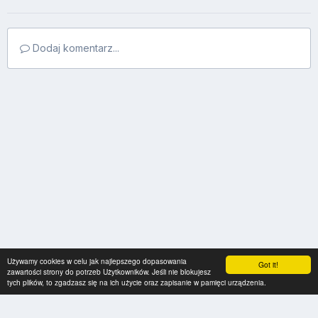
Dodaj komentarz...
Używamy cookies w celu jak najlepszego dopasowania
Got it!
zawartości strony do potrzeb Użytkowników. Jeśli nie blokujesz
tych plików, to zgadzasz się na ich użycie oraz zapisanie w pamięci urządzenia.