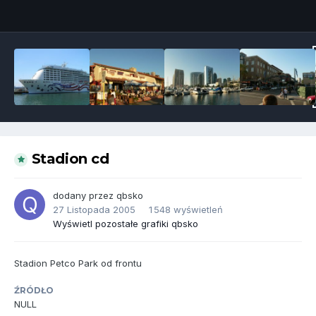
Narzędzia grafik
Stadion cd
dodany przez
qbsko
27 Listopada 2005
1 548 wyświetleń
Wyświetl pozostałe grafiki qbsko
Stadion Petco Park od frontu
ŹRÓDŁO
NULL