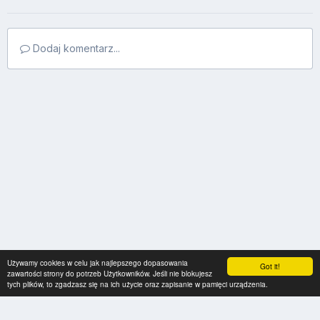
Dodaj komentarz...
Używamy cookies w celu jak najlepszego dopasowania
Got it!
zawartości strony do potrzeb Użytkowników. Jeśli nie blokujesz
tych plików, to zgadzasz się na ich użycie oraz zapisanie w pamięci urządzenia.