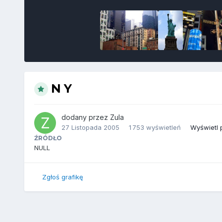
N Y
dodany przez
Zula
27 Listopada 2005
1 753 wyświetleń
Wyświetl p
ŹRÓDŁO
NULL
Zgłoś grafikę