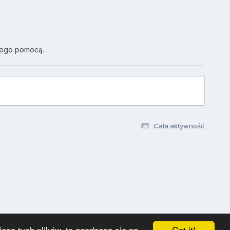
jego pomocą.
Cała aktywność
Got it!
esz tych plików, to zgadzasz się na