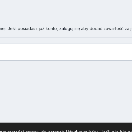
ej. Jeśli posiadasz już konto,
zaloguj się
aby dodać zawartość za 
wartości strony do potrzeb Użytkowników. Jeśli nie blokuj