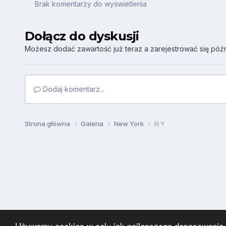
Brak komentarzy do wyświetlenia
Dołącz do dyskusji
Możesz dodać zawartość już teraz a zarejestrować się późni
Dodaj komentarz...
Strona główna
Galeria
New York
N Y
Używamy cookies w celu jak najlepszego dopasowania za