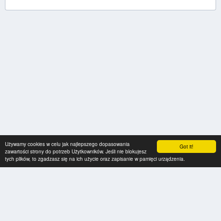
Używamy cookies w celu jak najlepszego dopasowania
Got it!
zawartości strony do potrzeb Użytkowników. Jeśli nie blokujesz
tych plików, to zgadzasz się na ich użycie oraz zapisanie w pamięci urządzenia.