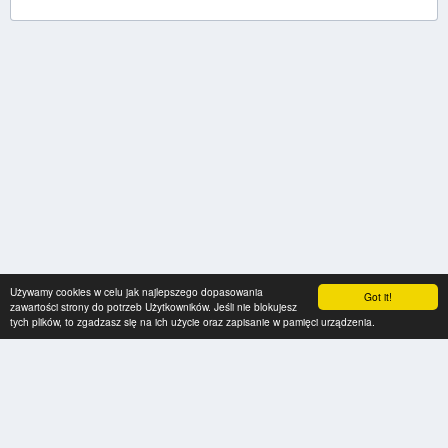
Używamy cookies w celu jak najlepszego dopasowania
Got it!
zawartości strony do potrzeb Użytkowników. Jeśli nie blokujesz
tych plików, to zgadzasz się na ich użycie oraz zapisanie w pamięci urządzenia.