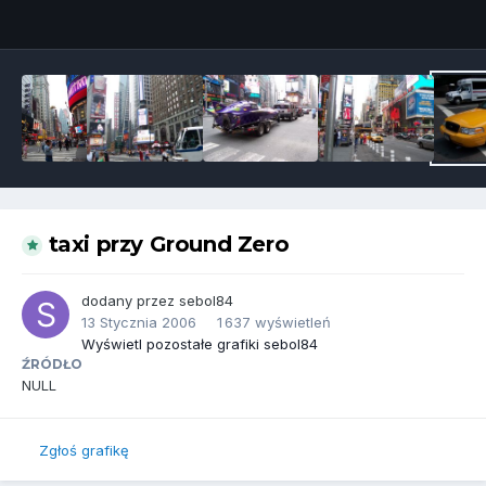
Narzędzia grafik
taxi przy Ground Zero
dodany przez
sebol84
13 Stycznia 2006
1 637 wyświetleń
Wyświetl pozostałe grafiki sebol84
ŹRÓDŁO
NULL
Zgłoś grafikę