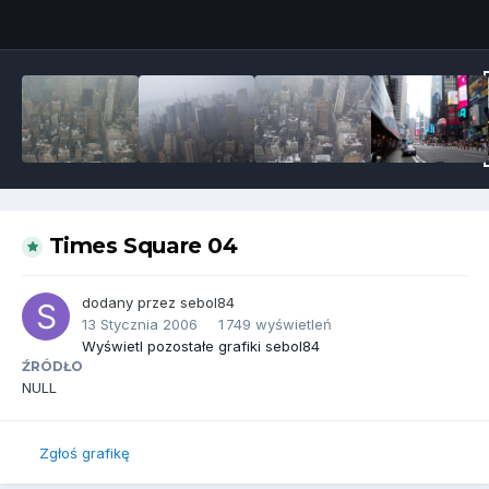
Narzędzia grafik
Times Square 04
dodany przez
sebol84
13 Stycznia 2006
1 749 wyświetleń
Wyświetl pozostałe grafiki sebol84
ŹRÓDŁO
NULL
Zgłoś grafikę