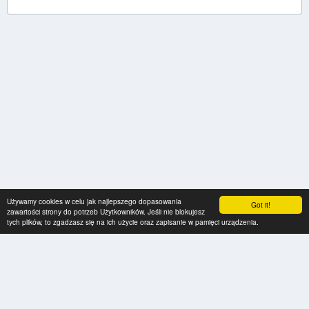
Używamy cookies w celu jak najlepszego dopasowania
Got it!
zawartości strony do potrzeb Użytkowników. Jeśli nie blokujesz
tych plików, to zgadzasz się na ich użycie oraz zapisanie w pamięci urządzenia.