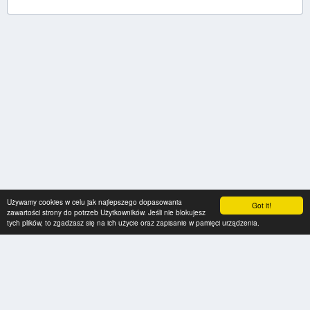
Używamy cookies w celu jak najlepszego dopasowania
Got it!
zawartości strony do potrzeb Użytkowników. Jeśli nie blokujesz
tych plików, to zgadzasz się na ich użycie oraz zapisanie w pamięci urządzenia.