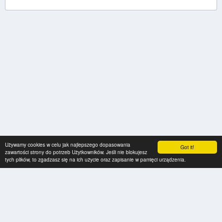
Używamy cookies w celu jak najlepszego dopasowania
Got it!
zawartości strony do potrzeb Użytkowników. Jeśli nie blokujesz
tych plików, to zgadzasz się na ich użycie oraz zapisanie w pamięci urządzenia.