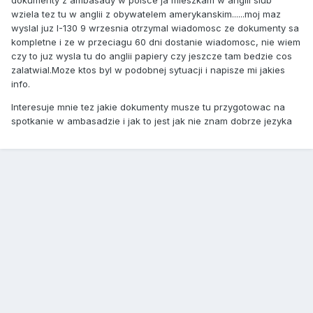
dokumenty z ambasady w polsce ja mieszkam w anglii slub
wziela tez tu w anglii z obywatelem amerykanskim......moj maz
wyslal juz I-130 9 wrzesnia otrzymal wiadomosc ze dokumenty sa
kompletne i ze w przeciagu 60 dni dostanie wiadomosc, nie wiem
czy to juz wysla tu do anglii papiery czy jeszcze tam bedzie cos
zalatwial.Moze ktos byl w podobnej sytuacji i napisze mi jakies
info.
Interesuje mnie tez jakie dokumenty musze tu przygotowac na
spotkanie w ambasadzie i jak to jest jak nie znam dobrze jezyka