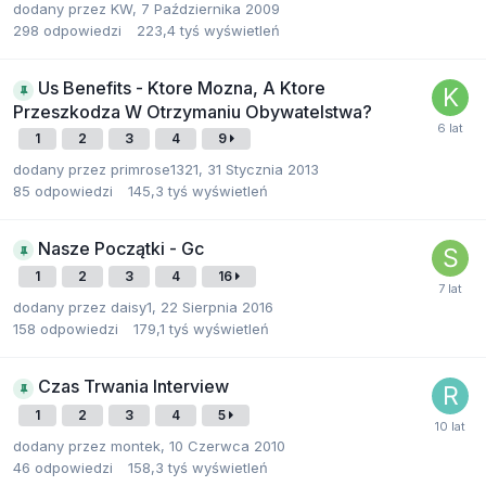
dodany przez
KW
,
7 Października 2009
298
odpowiedzi
223,4 tyś
wyświetleń
Us Benefits - Ktore Mozna, A Ktore
Przeszkodza W Otrzymaniu Obywatelstwa?
1
2
3
4
9
dodany przez
primrose1321
,
31 Stycznia 2013
85
odpowiedzi
145,3 tyś
wyświetleń
Nasze Początki - Gc
1
2
3
4
16
dodany przez
daisy1
,
22 Sierpnia 2016
158
odpowiedzi
179,1 tyś
wyświetleń
Czas Trwania Interview
1
2
3
4
5
dodany przez
montek
,
10 Czerwca 2010
46
odpowiedzi
158,3 tyś
wyświetleń