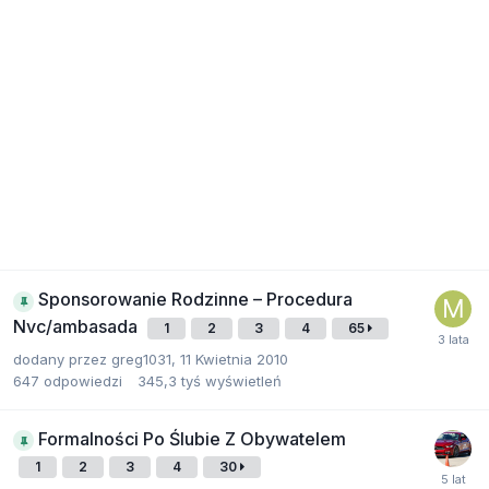
Sponsorowanie Rodzinne – Procedura
Nvc/ambasada
1
2
3
4
65
dodany przez
greg1031
,
11 Kwietnia 2010
647
odpowiedzi
345,3 tyś
wyświetleń
Formalności Po Ślubie Z Obywatelem
1
2
3
4
30