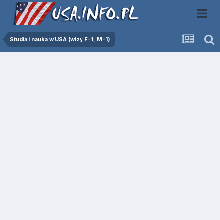
Studia i nauka w USA (wizy F-1, M-1)