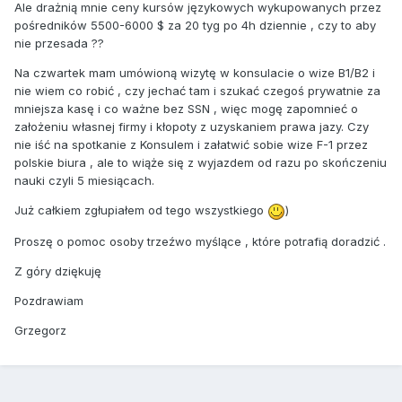
Ale drażnią mnie ceny kursów językowych wykupowanych przez
pośredników 5500-6000 $ za 20 tyg po 4h dziennie , czy to aby
nie przesada ??
Na czwartek mam umówioną wizytę w konsulacie o wize B1/B2 i
nie wiem co robić , czy jechać tam i szukać czegoś prywatnie za
mniejsza kasę i co ważne bez SSN , więc mogę zapomnieć o
założeniu własnej firmy i kłopoty z uzyskaniem prawa jazy. Czy
nie iść na spotkanie z Konsulem i załatwić sobie wize F-1 przez
polskie biura , ale to wiąże się z wyjazdem od razu po skończeniu
nauki czyli 5 miesiącach.
Już całkiem zgłupiałem od tego wszystkiego
)
Proszę o pomoc osoby trzeźwo myślące , które potrafią doradzić .
Z góry dziękuję
Pozdrawiam
Grzegorz