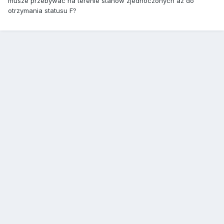
musze przebywac na terenie stanow zjednoczonych az do
otrzymania statusu F?