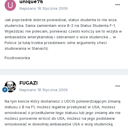
unique76
Napisano
18 Stycznia 2009
Jak poprzednik dobrze powiedzial, status studenta to nie wiza
studencka. Sama zamienilam wize B-2 na Status Studenta F-1.
Wyjezdzac nie polecam, poniewaz czesto konczy sie to wizyta w
ambasadzie amerykanskiej i zebraniem o wize studencka ... w
Polsce (a tutaj trzeba przedstawic silne argumenty checi
studiowania w Stanach).
Pozdrowionka
FUGAZI
Napisano
18 Stycznia 2009
Na tym kwicie który dostaniesz z USCIS potwierdzającym zmianę
statusu z B na F1, możesz legalnie przebywać w USA, możesz
wnioskować o przedłużenie tego statusu lub jego zmianę ale nie
możesz ponownie wrócić do USA, możesz na jego podstawie
wnioskować w dowolnej ambasadzie USA o wizę studencką