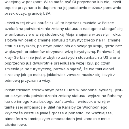
wklejaną w paszport. Wiza może być Ci przyznana lub nie, jeżeli
będzie przyznana to dopiero na jej podstawie możesz ponownie
przekroczyć granicę USA.
Jeżeli w tej chwili opuścisz US to będziesz musiała w Polsce
czekać na potwierdzenie zmiany statusu a następnie ubiegać się
w ambasadzie o wizę studencką. Moja znajoma w zeszłym roku,
złożyła wniosek o zmianę statusu z turystycznego na F1, zmianę
statusu uzyskała, po czym poleciała do swojego kraju, gdzie bez
większych problemów otrzymała wizę turystyczną. Ponieważ jej
kraj- Serbia- nie jest w zbytnio zażyłych stosunkach z US a ona
poprzednio już dwukrotnie przedłużała wizę H2B, po czym
zmieniła ja na turystyczną, pozwala sądzić, że nie taki diabeł
straszny jak go malują, jakkolwiek zawsze musisz się liczyć z
odmową przyznania wizy.
Innym trickiem stosowanym przez ludzi w podobnej sytuacji, jest-
po otrzymaniu potwierdzenia zmiany statusu- wyjazd na Bahamy
lub do innego karaibskiego państewka i wniosek o wizę w
tamtejszej ambasadzie. Bilet na Karaiby ze Wschodniego
Wybrzeża kosztuje jakieś grosze a ponadto, co ważniejsze,
atmosfera w tamtejszych ambasadach jest znacznie mniej
ciśnieniowa.