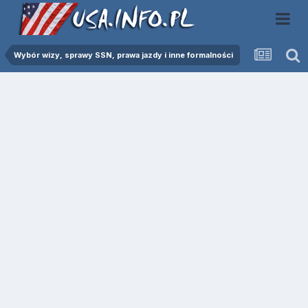
Wybór wizy, sprawy SSN, prawa jazdy i inne formalności