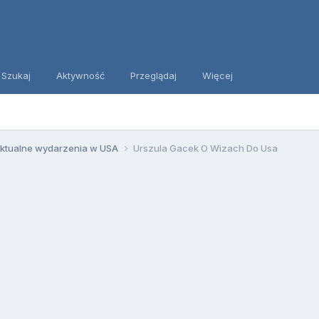
Szukaj
Aktywność
Przeglądaj
Więcej
ktualne wydarzenia w USA
Urszula Gacek O Wizach Do Usa