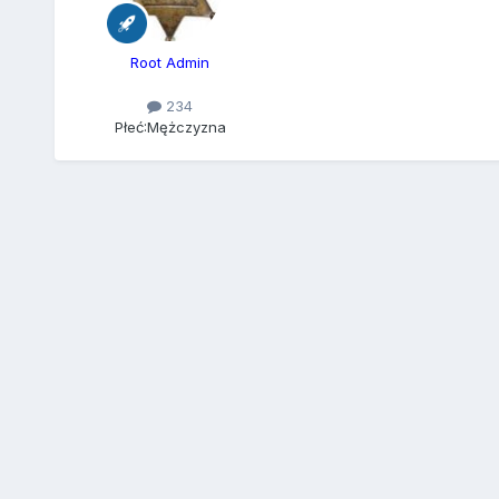
Root Admin
234
Płeć:
Mężczyzna