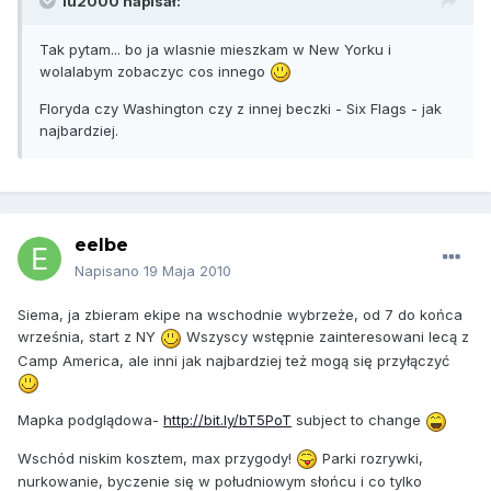
lu2000 napisał:
Tak pytam... bo ja wlasnie mieszkam w New Yorku i
wolalabym zobaczyc cos innego
Floryda czy Washington czy z innej beczki - Six Flags - jak
najbardziej.
eelbe
Napisano
19 Maja 2010
Siema, ja zbieram ekipe na wschodnie wybrzeże, od 7 do końca
września, start z NY
Wszyscy wstępnie zainteresowani lecą z
Camp America, ale inni jak najbardziej też mogą się przyłączyć
Mapka podglądowa-
http://bit.ly/bT5PoT
subject to change
Wschód niskim kosztem, max przygody!
Parki rozrywki,
nurkowanie, byczenie się w południowym słońcu i co tylko