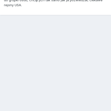
do grupki osób, chcących tak samo jak ja pozwiedzać ciekawe
rejony USA.