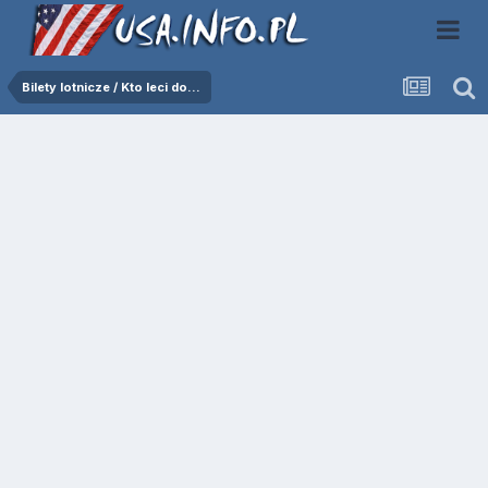
Bilety lotnicze / Kto leci do...