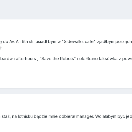
do Av. A i 6th str.,usiadł bym w "Sidewalks cafe" zjadłbym porządny
 ,
barów i afterhours , "Save the Robots" i ok. 6rano taksówka z pow
a staż, na lotnisku będzie mnie odbierał manager. Wolałabym być jed