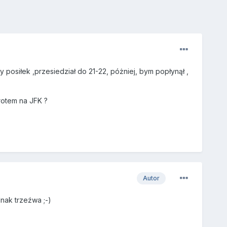
 posiłek ,przesiedział do 21-22, póżniej, bym popłynął ,
rotem na JFK ?
Autor
nak trzeźwa ;-)