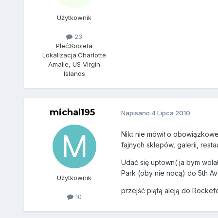
Użytkownik
23
Płeć:
Kobieta
Lokalizacja:
Charlotte
Amalie, US Virgin
Islands
michal195
Napisano
4 Lipca 2010
Nikt nie mówił o obowiązkowe
fajnych sklepów, galerii, restau
Udać się uptown( ja bym wolał
Park (oby nie nocą) do 5th Av
Użytkownik
przejść piątą aleją do Rockef
10