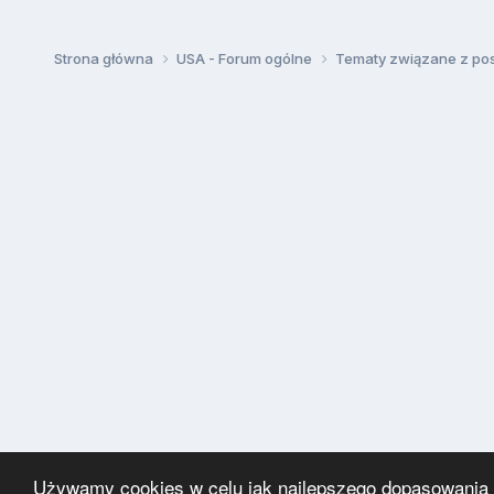
Strona główna
USA - Forum ogólne
Tematy związane z po
Używamy cookies w celu jak najlepszego dopasowania za