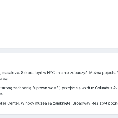
j masakrze. Szkoda być w NYC i nic nie zobaczyć. Można pojecha
racji.
 stronę zachodnią "uptown west" ) przejść się wzdłuż Columbus Ave
e.
eller Center. W nocy muzea są zamknięte, Broadway -też zbyt póżna