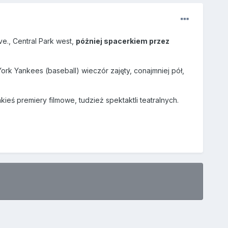
e., Central Park west,
póżniej spacerkiem przez
k Yankees (baseball) wieczór zajęty, conajmniej pół,
ś premiery filmowe, tudzież spektaktli teatralnych.