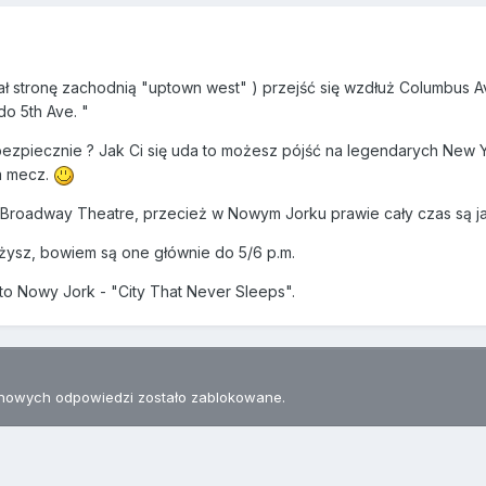
ł stronę zachodnią "uptown west" ) przejść się wzdłuż Columbus Av
o 5th Ave. "
zpiecznie ? Jak Ci się uda to możesz pójść na legendarych New Yor
ia mecz.
roadway Theatre, przecież w Nowym Jorku prawie cały czas są jakie
ajżysz, bowiem są one głównie do 5/6 p.m.
to Nowy Jork - "City That Never Sleeps".
nowych odpowiedzi zostało zablokowane.