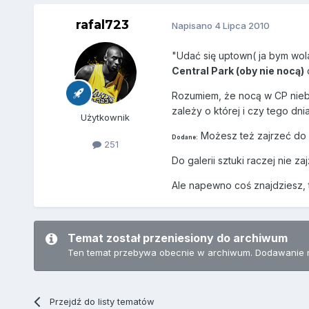
rafal723
Napisano
4 Lipca 2010
"Udać się uptown( ja bym wola
Central Park (oby nie nocą)
d
Rozumiem, że nocą w CP niebe
zależy o której i czy tego dn
Użytkownik
Możesz też zajrzeć do B
Dodane:
251
Do galerii sztuki raczej nie z
Ale napewno coś znajdziesz, 
Temat został przeniesiony do archiwum
Ten temat przebywa obecnie w archiwum. Dodawanie 
Przejdź do listy tematów