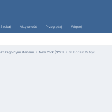
Szukaj
Aktywność
Przeglądaj
Więcej
szczególnymi stanami
New York (NYC)
16 Godzin W Nyc