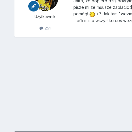
Jako, że dopiero dziś odkrył
pisze mi ze muusze zaplacic $
pomógł
) ? Jak tam "wezmę
Użytkownik
, jeśli mimo wszystko coś we
251