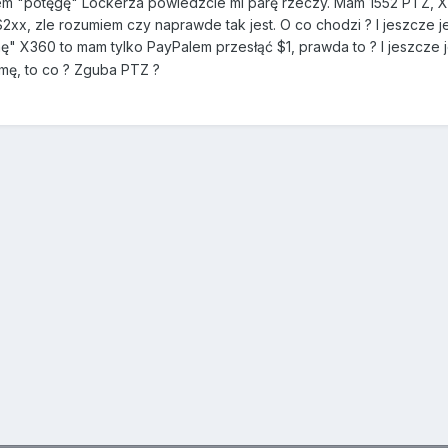
em "potęgę" Lockerza powiedzcie mi parę rzeczy. Mam 1552 PTZ, X
2xx, zle rozumiem czy naprawde tak jest. O co chodzi ? I jeszcze je
" X360 to mam tylko PayPalem przesłąć $1, prawda to ? I jeszcze je
zmę, to co ? Zguba PTZ ?