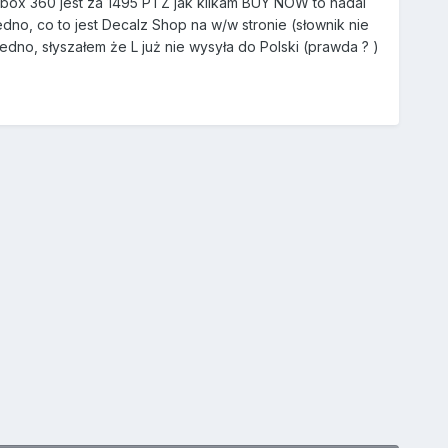
box 360 jest za 1495 PTZ jak klikam BUY NOW to nadal
dno, co to jest Decalz Shop na w/w stronie (słownik nie
dno, słyszałem że L już nie wysyła do Polski (prawda ? )