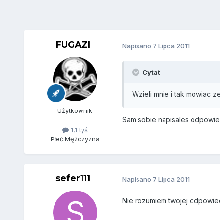
FUGAZI
Napisano
7 Lipca 2011
Cytat
Wzieli mnie i tak mowiac ze
Użytkownik
Sam sobie napisales odpowie
1,1 tyś
Płeć:
Mężczyzna
sefer111
Napisano
7 Lipca 2011
Nie rozumiem twojej odpowied