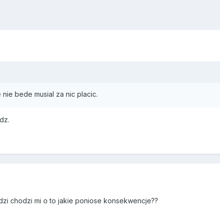
 nie bede musial za nic placic.
dz.
zi chodzi mi o to jakie poniose konsekwencje??