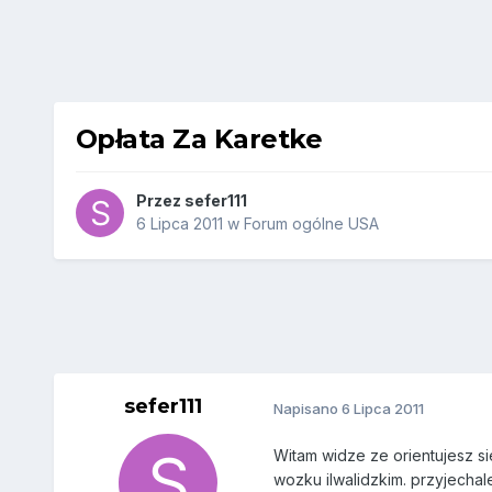
Opłata Za Karetke
Przez
sefer111
6 Lipca 2011
w
Forum ogólne USA
sefer111
Napisano
6 Lipca 2011
Witam widze ze orientujesz s
wozku ilwalidzkim. przyjechal