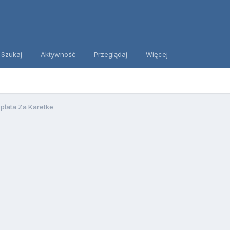
Szukaj
Aktywność
Przeglądaj
Więcej
płata Za Karetke