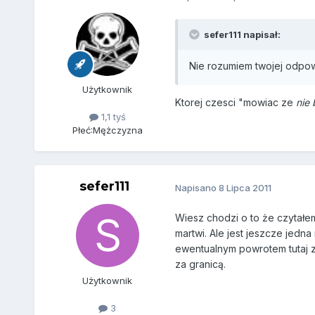
sefer111 napisał:
Nie rozumiem twojej odpo
Użytkownik
Ktorej czesci "mowiac ze
nie 
1,1 tyś
Płeć:
Mężczyzna
sefer111
Napisano
8 Lipca 2011
Wiesz chodzi o to że czytałem 
martwi. Ale jest jeszcze jedna
ewentualnym powrotem tutaj z
za granicą.
Użytkownik
3