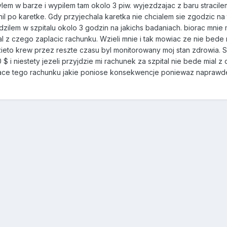
ylem w barze i wypilem tam okolo 3 piw. wyjezdzajac z baru stracil
l po karetke. Gdy przyjechala karetka nie chcialem sie zgodzic na 
dzilem w szpitalu okolo 3 godzin na jakichs badaniach. biorac mni
al z czego zaplacic rachunku. Wzieli mnie i tak mowiac ze nie bede 
zieto krew przez reszte czasu byl monitorowany moj stan zdrowia. 
0 $ i niestety jezeli przyjdzie mi rachunek za szpital nie bede mial
ace tego rachunku jakie poniose konsekwencje poniewaz naprawde 