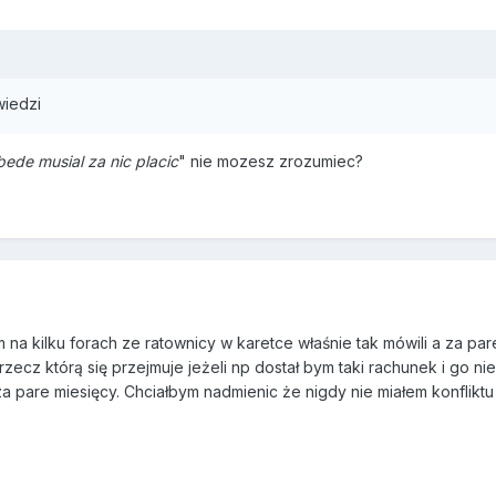
wiedzi
bede musial za nic placic
" nie mozesz zrozumiec?
na kilku forach ze ratownicy w karetce właśnie tak mówili a za pare
 rzecz którą się przejmuje jeżeli np dostał bym taki rachunek i go 
a pare miesięcy. Chciałbym nadmienic że nigdy nie miałem konflikt