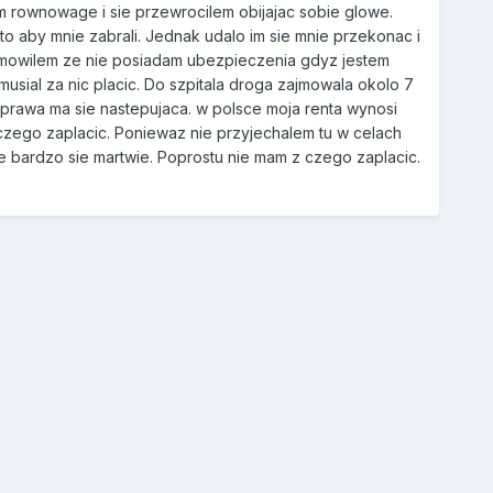
em rownowage i sie przewrocilem obijajac sobie glowe.
to aby mnie zabrali. Jednak udalo im sie mnie przekonac i
e mowilem ze nie posiadam ubezpieczenia gdyz jestem
musial za nic placic. Do szpitala droga zajmowala okolo 7
Sprawa ma sie nastepujaca. w polsce moja renta wynosi
 z czego zaplacic. Poniewaz nie przyjechalem tu w celach
bardzo sie martwie. Poprostu nie mam z czego zaplacic.