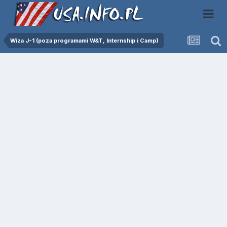
Wiza J-1 (poza programami W&T, Internship i Camp)