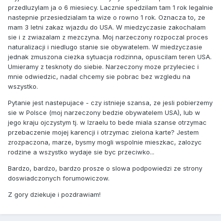
przedluzylam ja o 6 miesiecy. Lacznie spedzilam tam 1 rok legalnie
nastepnie przesiedzialam ta wize o rowno 1 rok. Oznacza to, ze
mam 3 letni zakaz wjazdu do USA. W miedzyczasie zakochalam
sie i z zwiazalam z mezczyna. Moj narzeczony rozpoczal proces
naturalizacji i niedlugo stanie sie obywatelem. W miedzyczasie
jednak zmuszona ciezka sytuacja rodzinna, opuscilam teren USA.
Umieramy z tesknoty do siebie. Narzeczony moze przyleciec i
mnie odwiedzic, nadal chcemy sie pobrac bez wzgledu na
wszystko.
Pytanie jest nastepujace - czy istnieje szansa, ze jesli pobierzemy
sie w Polsce (moj narzeczony bedzie obywatelem USA), lub w
jego kraju ojczystym tj. w Izraelu to bede miala szanse otrzymac
przebaczenie mojej karencji i otrzymac zielona karte? Jestem
zrozpaczona, marze, bysmy mogli wspolnie mieszkac, zalozyc
rodzine a wszystko wydaje sie byc przeciwko...
Bardzo, bardzo, bardzo prosze o slowa podpowiedzi ze strony
doswiadczonych forumowiczow.
Z gory dziekuje i pozdrawiam!